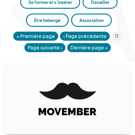
Se former et s’insérer
Travailler
Être hébergé
Association
«
Première page
‹ Page précédente
11
Page suivante
›
Dernière page
»