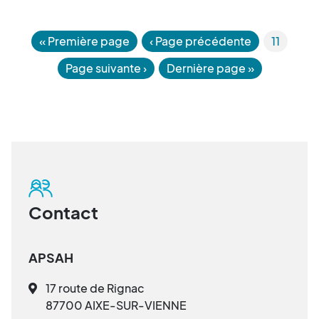
«
Première page
‹ Page précédente
11
Page suivante
›
Dernière page
»
Contact
APSAH
17 route de Rignac
87700 AIXE-SUR-VIENNE