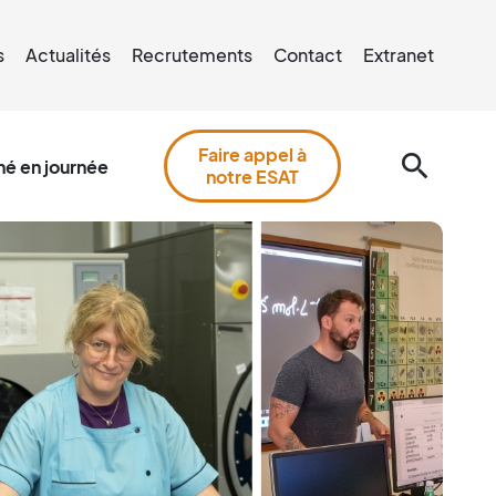
s
Actualités
Recrutements
Contact
Extranet
Faire appel à
search
é en journée
notre ESAT