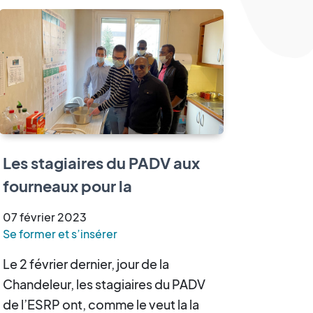
Les stagiaires du PADV aux
fourneaux pour la
Chandeleur
07
février
2023
Se former et s’insérer
Le 2 février dernier, jour de la
Chandeleur, les stagiaires du PADV
de l’ESRP ont, comme le veut la la