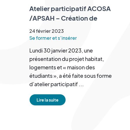
Atelier participatif ACOSA
/APSAH – Création de
logements et d’une « maison
24
février
2023
des étudiants » à l’ESRP-
Se former et s’insérer
IFMK
Lundi 30 janvier 2023, une
présentation du projet habitat,
logements et « maison des
étudiants », a été faite sous forme
d’atelier participatif ...
Lire la suite