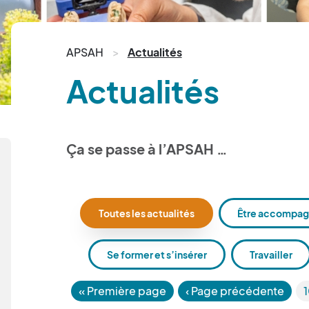
APSAH
Actualités
Actualités
Ça se passe à l’APSAH …
Toutes les actualités
Être accompagn
Se former et s’insérer
Travailler
«
Première page
‹ Page précédente