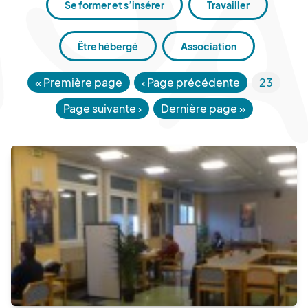
Se former et s’insérer
Travailler
Être hébergé
Association
«
Première page
‹ Page précédente
23
Page suivante
›
Dernière page
»