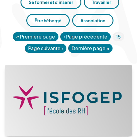
Se former et s’insérer
Travailler
Être hébergé
Association
«
Première page
‹ Page précédente
15
Page suivante
›
Dernière page
»