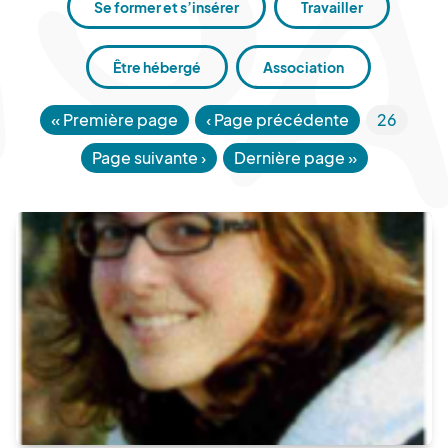
Se former et s’insérer
Travailler
Être hébergé
Association
«
Première page
‹ Page précédente
26
Page suivante
›
Dernière page
»